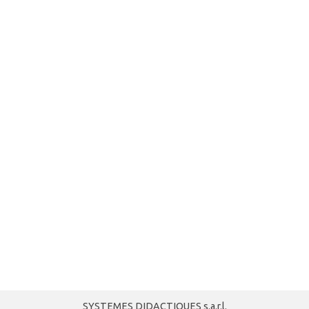
SYSTEMES DIDACTIQUES s.a.r.l.