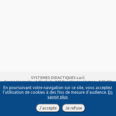
SYSTEMES DIDACTIQUES s.a.r.l.
Savoie Hexapole - Actipole 3 - 242 Rue Maurice Herzog - F 73420
VIVIERS DU LAC
En poursuivant votre navigation sur ce site, vous acceptez
Tel :
04 56 42 80 70
| Fax :
04 56 42 80 71
l’utilisation de cookies à des fins de mesure d'audience.
En
xavier.granjon@systemes-didactiques.fr
savoir plus
www.systemes-didactiques.fr
Conditions Générales de Vente
-
Mentions Légales
J'accepte
Je refuse