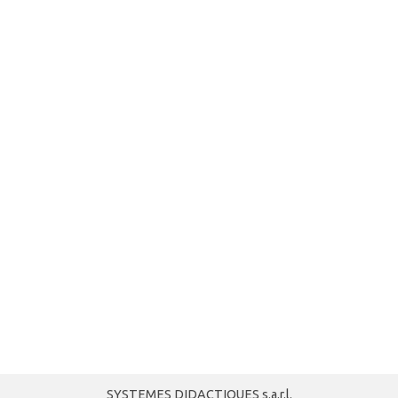
SYSTEMES DIDACTIQUES s.a.r.l.