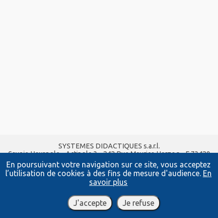
SYSTEMES DIDACTIQUES s.a.r.l.
Savoie Hexapole - Actipole 3 - 242 Rue Maurice Herzog - F 73420
VIVIERS DU LAC
En poursuivant votre navigation sur ce site, vous acceptez
Tel :
04 56 42 80 70
| Fax :
04 56 42 80 71
l’utilisation de cookies à des fins de mesure d'audience.
En
xavier.granjon@systemes-didactiques.fr
savoir plus
www.systemes-didactiques.fr
Conditions Générales de Vente
-
Mentions Légales
J'accepte
Je refuse