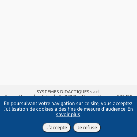
SYSTEMES DIDACTIQUES s.a.r.l.
Savoie Hexapole - Actipole 3 - 242 Rue Maurice Herzog - F 73420
VIVIERS DU LAC
En poursuivant votre navigation sur ce site, vous acceptez
Tel :
04 56 42 80 70
| Fax :
04 56 42 80 71
l’utilisation de cookies à des fins de mesure d'audience.
En
xavier.granjon@systemes-didactiques.fr
savoir plus
www.systemes-didactiques.fr
Conditions Générales de Vente
-
Mentions Légales
J'accepte
Je refuse