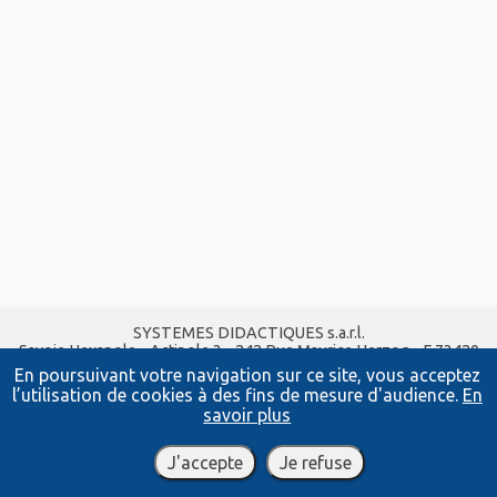
SYSTEMES DIDACTIQUES s.a.r.l.
Savoie Hexapole - Actipole 3 - 242 Rue Maurice Herzog - F 73420
VIVIERS DU LAC
En poursuivant votre navigation sur ce site, vous acceptez
Tel :
04 56 42 80 70
| Fax :
04 56 42 80 71
l’utilisation de cookies à des fins de mesure d'audience.
En
xavier.granjon@systemes-didactiques.fr
savoir plus
www.systemes-didactiques.fr
Conditions Générales de Vente
-
Mentions Légales
J'accepte
Je refuse