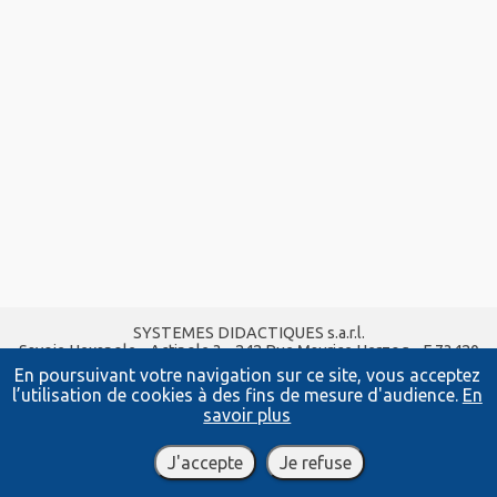
SYSTEMES DIDACTIQUES s.a.r.l.
Savoie Hexapole - Actipole 3 - 242 Rue Maurice Herzog - F 73420
VIVIERS DU LAC
En poursuivant votre navigation sur ce site, vous acceptez
Tel :
04 56 42 80 70
| Fax :
04 56 42 80 71
l’utilisation de cookies à des fins de mesure d'audience.
En
xavier.granjon@systemes-didactiques.fr
savoir plus
www.systemes-didactiques.fr
Conditions Générales de Vente
-
Mentions Légales
J'accepte
Je refuse