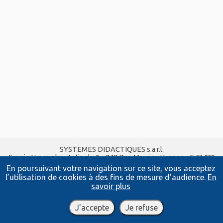
SYSTEMES DIDACTIQUES s.a.r.l.
Savoie Hexapole - Actipole 3 - 242 Rue Maurice Herzog - F 73420
VIVIERS DU LAC
En poursuivant votre navigation sur ce site, vous acceptez
Tel :
04 56 42 80 70
| Fax :
04 56 42 80 71
l’utilisation de cookies à des fins de mesure d'audience.
En
xavier.granjon@systemes-didactiques.fr
savoir plus
www.systemes-didactiques.fr
Conditions Générales de Vente
-
Mentions Légales
J'accepte
Je refuse