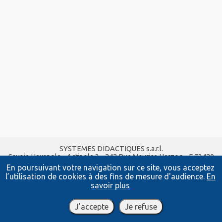
SYSTEMES DIDACTIQUES s.a.r.l.
Savoie Hexapole - Actipole 3 - 242 Rue Maurice Herzog - F 73420
VIVIERS DU LAC
En poursuivant votre navigation sur ce site, vous acceptez
Tel :
04 56 42 80 70
| Fax :
04 56 42 80 71
l’utilisation de cookies à des fins de mesure d'audience.
En
xavier.granjon@systemes-didactiques.fr
savoir plus
www.systemes-didactiques.fr
Conditions Générales de Vente
-
Mentions Légales
J'accepte
Je refuse