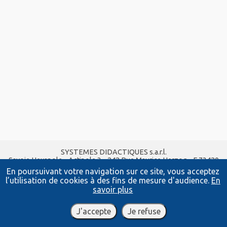
SYSTEMES DIDACTIQUES s.a.r.l.
Savoie Hexapole - Actipole 3 - 242 Rue Maurice Herzog - F 73420
VIVIERS DU LAC
En poursuivant votre navigation sur ce site, vous acceptez
Tel :
04 56 42 80 70
| Fax :
04 56 42 80 71
l’utilisation de cookies à des fins de mesure d'audience.
En
xavier.granjon@systemes-didactiques.fr
savoir plus
www.systemes-didactiques.fr
Conditions Générales de Vente
-
Mentions Légales
J'accepte
Je refuse