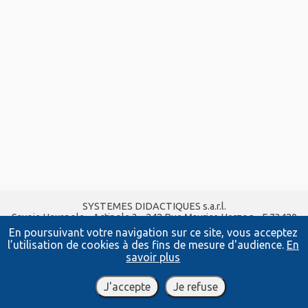
SYSTEMES DIDACTIQUES s.a.r.l.
Savoie Hexapole - Actipole 3 - 242 Rue Maurice Herzog - F 73420
VIVIERS DU LAC
En poursuivant votre navigation sur ce site, vous acceptez
Tel :
04 56 42 80 70
| Fax :
04 56 42 80 71
l’utilisation de cookies à des fins de mesure d'audience.
En
xavier.granjon@systemes-didactiques.fr
savoir plus
www.systemes-didactiques.fr
Conditions Générales de Vente
-
Mentions Légales
J'accepte
Je refuse