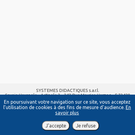
SYSTEMES DIDACTIQUES s.a.r.l.
Savoie Hexapole - Actipole 3 - 242 Rue Maurice Herzog - F 73420
VIVIERS DU LAC
En poursuivant votre navigation sur ce site, vous acceptez
Tel :
04 56 42 80 70
| Fax :
04 56 42 80 71
l’utilisation de cookies à des fins de mesure d'audience.
En
xavier.granjon@systemes-didactiques.fr
savoir plus
www.systemes-didactiques.fr
Conditions Générales de Vente
-
Mentions Légales
J'accepte
Je refuse