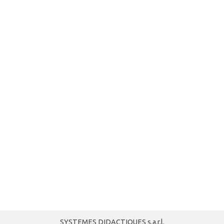
SYSTEMES DIDACTIQUES s.a.r.l.