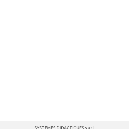
SYSTEMES DIDACTIQUES s.a.r.l.