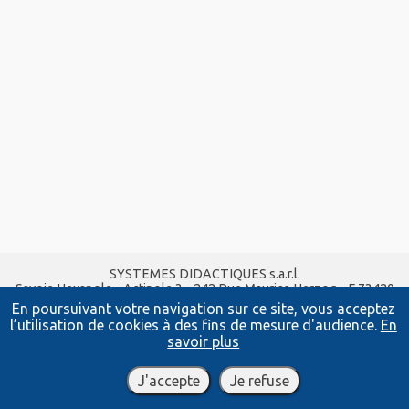
SYSTEMES DIDACTIQUES s.a.r.l.
Savoie Hexapole - Actipole 3 - 242 Rue Maurice Herzog - F 73420
VIVIERS DU LAC
En poursuivant votre navigation sur ce site, vous acceptez
Tel :
04 56 42 80 70
| Fax :
04 56 42 80 71
l’utilisation de cookies à des fins de mesure d'audience.
En
xavier.granjon@systemes-didactiques.fr
savoir plus
www.systemes-didactiques.fr
Conditions Générales de Vente
-
Mentions Légales
J'accepte
Je refuse