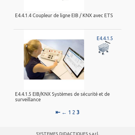
E4.4.1.4 Coupleur de ligne EIB / KNX avec ETS
E4.4.1.5
E4.4.1.5 EIB/KNX Systèmes de sécurité et de
surveillance
⇤
←
1
2
3
SYSTEMES DIDACTIQUES s.a.r.l.