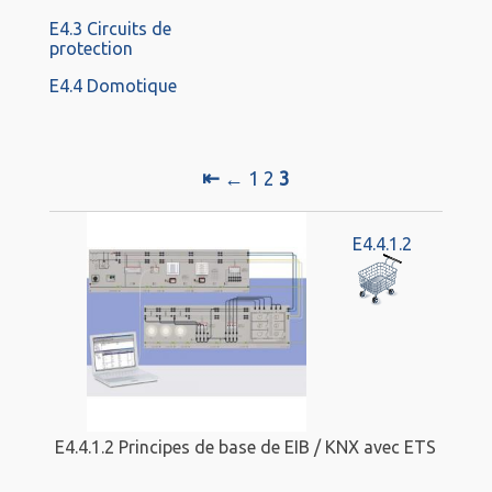
E4.3 Circuits de
protection
E4.4 Domotique
⇤
←
1
2
3
E4.4.1.2
E4.4.1.2 Principes de base de EIB / KNX avec ETS