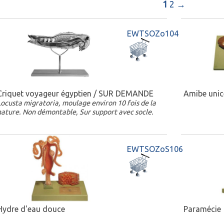
1
2
→
EWTSOZo104
Criquet voyageur égyptien / SUR DEMANDE
Amibe unice
Locusta migratoria, moulage environ 10 fois de la
nature. Non démontable, Sur support avec socle.
EWTSOZoS106
Hydre d'eau douce
Paramécie