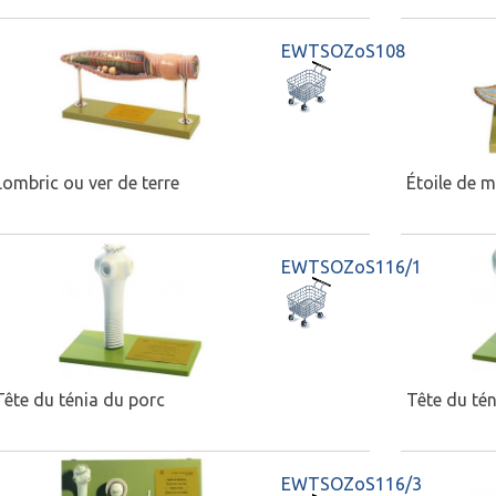
EWTSOZoS108
Lombric ou ver de terre
Étoile de
EWTSOZoS116/1
Tête du ténia du porc
Tête du té
EWTSOZoS116/3