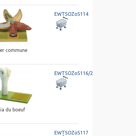
EWTSOZoS114
 mer commune
EWTSOZoS116/2
nia du boeuf
EWTSOZoS117