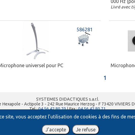
000 Hz (pou
Livré avec ti
586281
Microphone universel pour PC
Microphon
1
SYSTEMES DIDACTIQUES s.a.r.l.
e Hexapole - Actipole 3 - 242 Rue Maurice Herzog - F 73420 VIVIERS 
Tel :
04 56 42 80 70
| Fax :
04 56 42 80 71
xavier.granjon@systemes-didactiques.fr
e site, vous acceptez l’utilisation de cookies à des fins de m
www.systemes-didactiques.fr
Conditions Générales de Vente
-
Mentions Légales
J'accepte
Je refuse