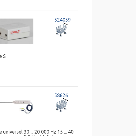
524059
e S
58626
universel 30 ... 20 000 Hz 15 ... 40