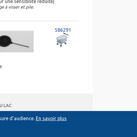
r une sensibilité réduite)
ge à visser et pile.
586291
e
DU LAC
esure d'audience.
En savoir plus