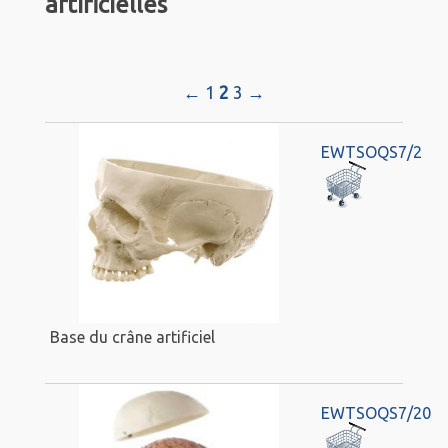
artificielles
←
1
2
3
→
EWTSOQS7/2
Base du crâne artificiel
EWTSOQS7/20