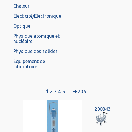
Chaleur
Electicité/Electronique
Optique
Physique atomique et
nucléaire
Physique des solides
Équipement de
laboratoire
⇥
1
2
3
4
5
→
205
200343