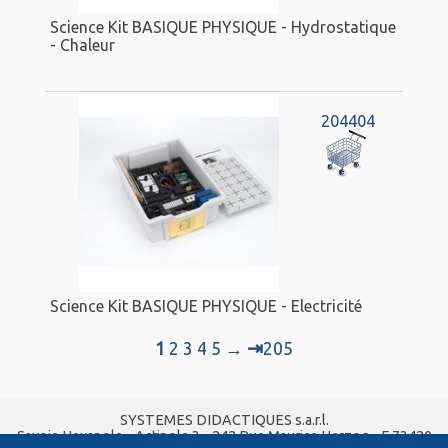
Science Kit BASIQUE PHYSIQUE - Hydrostatique
- Chaleur
204404
Science Kit BASIQUE PHYSIQUE - Electricité
⇥
1
2
3
4
5
→
205
SYSTEMES DIDACTIQUES s.a.r.l.
Savoie Hexapole - Actipole 3 - 242 Rue Maurice Herzog - F 73420