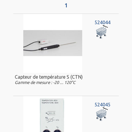
1
524044
Capteur de température S (CTN)
Gamme de mesure : -20 ... 120°C
524045