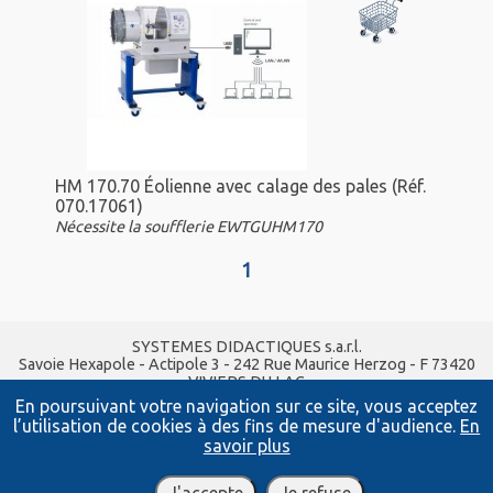
HM 170.70 Éolienne avec calage des pales (Réf.
070.17061)
Nécessite la soufflerie EWTGUHM170
1
SYSTEMES DIDACTIQUES s.a.r.l.
Savoie Hexapole - Actipole 3 - 242 Rue Maurice Herzog - F 73420
VIVIERS DU LAC
Tel :
04 56 42 80 70
| Fax :
04 56 42 80 71
En poursuivant votre navigation sur ce site, vous acceptez
xavier.granjon@systemes-didactiques.fr
l’utilisation de cookies à des fins de mesure d'audience.
En
www.systemes-didactiques.fr
savoir plus
Conditions Générales de Vente
-
Mentions Légales