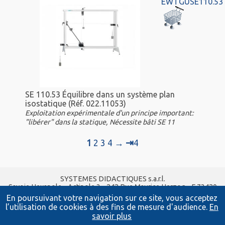
EWTGUSE110.53
SE 110.53 Équilibre dans un système plan
isostatique (Réf. 022.11053)
Exploitation expérimentale d'un principe important:
"libérer" dans la statique, Nécessite bâti SE 11
⇥
1
2
3
4
→
4
SYSTEMES DIDACTIQUES s.a.r.l.
Savoie Hexapole - Actipole 3 - 242 Rue Maurice Herzog - F 73420
VIVIERS DU LAC
En poursuivant votre navigation sur ce site, vous acceptez
Tel :
04 56 42 80 70
| Fax :
04 56 42 80 71
l’utilisation de cookies à des fins de mesure d'audience.
En
xavier.granjon@systemes-didactiques.fr
savoir plus
www.systemes-didactiques.fr