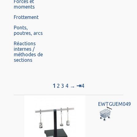
Forces et
moments
Frottement
Ponts,
poutres, arcs
Réactions
internes /
méthodes de
sections
⇥
1
2
3
4
→
4
EWTGUEM049