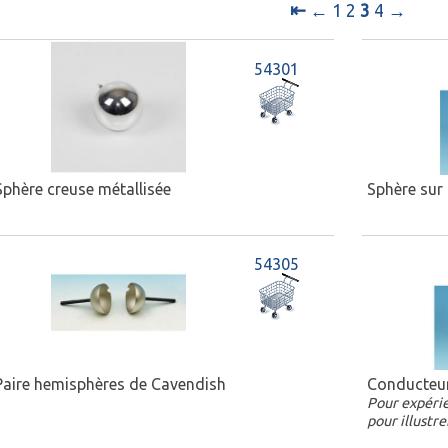
⇤
←
1
2
3
4
→
54301
Sphère creuse métallisée
Sphère sur
54305
Paire hemisphères de Cavendish
Conducteur
Pour expérie
pour illustre