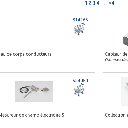
⇥
1
2
3
4
→
4
314263
Jeu de corps conducteurs
Capteur de 
Gammes de 
524080
Mesureur de champ électrique S
Collection 