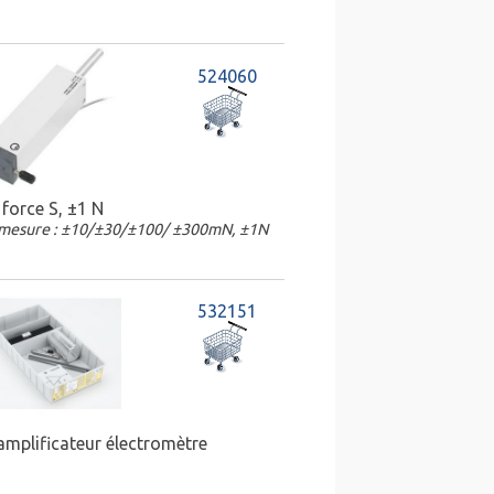
524060
force S, ±1 N
mesure : ±10/±30/±100/ ±300mN, ±1N
532151
amplificateur électromètre