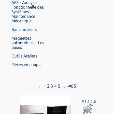
AFS - Analyse
Fonctionnelle des
Systèmes -
Maintenance
Mécanique
Banc moteurs
Maquettes
automobiles - Les
bases
Outils Ateliers
Pièces en coupe
⇥
←
1
2
3
4
5
→
85
A1.1.1.6