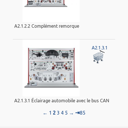
A2.1.2.2 Complément remorque
A2.1.3.1
A2.1.3.1 Éclairage automobile avec le bus CAN
⇥
←
1
2
3
4
5
→
85