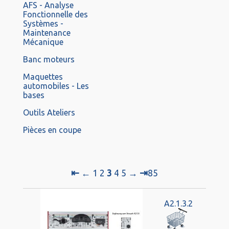
AFS - Analyse
Fonctionnelle des
Systèmes -
Maintenance
Mécanique
Banc moteurs
Maquettes
automobiles - Les
bases
Outils Ateliers
Pièces en coupe
⇤
⇥
←
1
2
3
4
5
→
85
A2.1.3.2