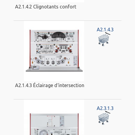
A2.1.4.2 Clignotants confort
A2.1.4.3
A2.1.4.3 Éclairage d‘intersection
A2.3.1.3