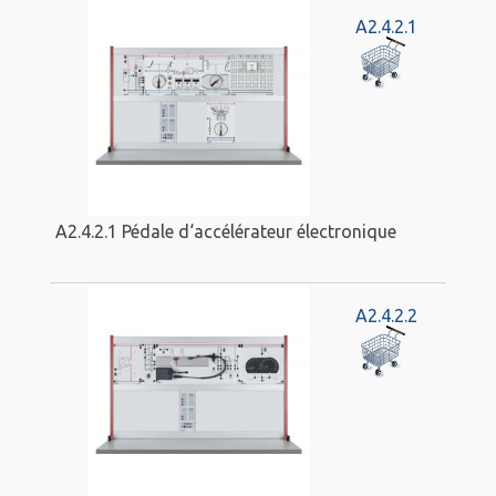
A2.4.2.1
A2.4.2.1 Pédale d‘accélérateur électronique
A2.4.2.2