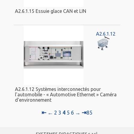
A2.6.1.15 Essuie glace CAN et LIN
A2.6.1.12
A2.6.1.12 Systèmes interconnectés pour
l'automobile - « Automotive Ethernet » Caméra
d'environnement
⇤
⇥
←
2
3
4
5
6
→
85