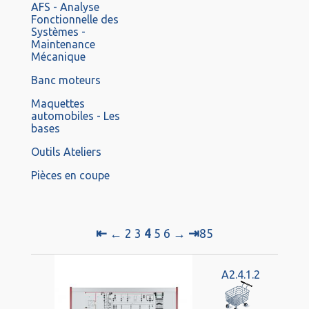
AFS - Analyse
Fonctionnelle des
Systèmes -
Maintenance
Mécanique
Banc moteurs
Maquettes
automobiles - Les
bases
Outils Ateliers
Pièces en coupe
⇤
⇥
←
2
3
4
5
6
→
85
A2.4.1.2