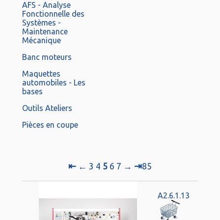
AFS - Analyse
Fonctionnelle des
Systèmes -
Maintenance
Mécanique
Banc moteurs
Maquettes
automobiles - Les
bases
Outils Ateliers
Pièces en coupe
⇤
⇥
←
3
4
5
6
7
→
85
A2.6.1.13